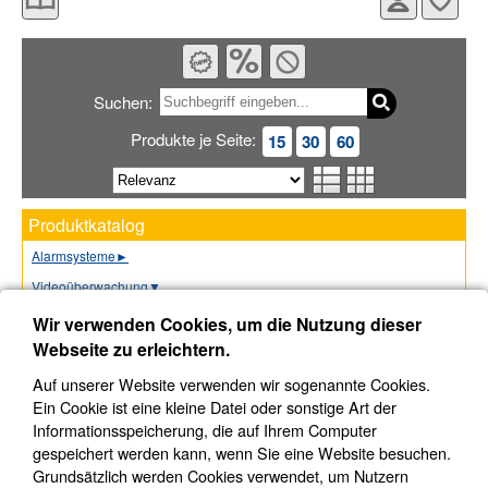
Suchen:
Produkte je Seite:
15
30
60
Produktkatalog
Alarmsysteme
►
Videoüberwachung
▼
Vorführgeräte
►
Wir verwenden Cookies, um die Nutzung dieser
Webseite zu erleichtern.
Hikvision
▼
IP Bullet-Kameras (274)
Auf unserer Website verwenden wir sogenannte Cookies.
Ein Cookie ist eine kleine Datei oder sonstige Art der
IP WLAN Bullet-Kameras (5)
Informationsspeicherung, die auf Ihrem Computer
IP Dome-Kameras (193)
gespeichert werden kann, wenn Sie eine Website besuchen.
IP WLAN Dome-Kameras (9)
Grundsätzlich werden Cookies verwendet, um Nutzern