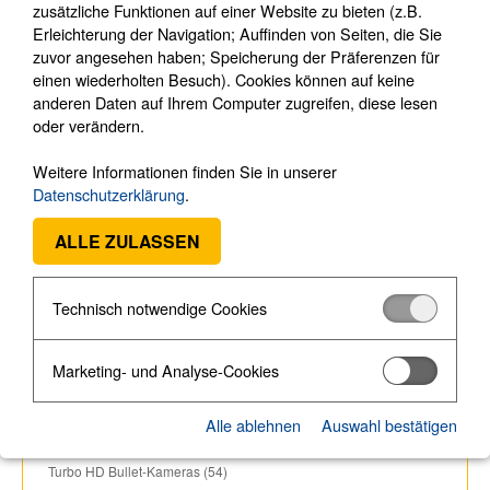
zusätzliche Funktionen auf einer Website zu bieten (z.B.
IP Dome-Kameras ohne Zusatzlicht (4)
Erleichterung der Navigation; Auffinden von Seiten, die Sie
IP Turret-Kameras (111)
zuvor angesehen haben; Speicherung der Präferenzen für
IP Kennzeichenerkennungs-Kameras (26)
einen wiederholten Besuch). Cookies können auf keine
anderen Daten auf Ihrem Computer zugreifen, diese lesen
IP Box-Kameras (4)
oder verändern.
IP Cube-Kameras (4)
IP WLAN Cube-Kameras (2)
Weitere Informationen finden Sie in unserer
Datenschutzerklärung
.
IP Fisheye-Kameras (8)
IP Pinhole-Kameras (38)
ALLE ZULASSEN
IP Spezial-Kameras (52)
IP PTZ-Kameras (65)
Technisch notwendige Cookies
IP PTZ-Kameras ohne Zusatzlicht (3)
IP Wärmebildkameras (63)
Marketing- und Analyse-Cookies
IP Videorecorder (85)
IP Encoder (6)
Alle ablehnen
Auswahl bestätigen
IP Decoder (6)
Turbo HD Bullet-Kameras (54)