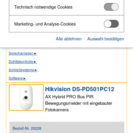
Union Smoke Rauchsysteme (3)
Technisch notwendige Cookies
Verdrahtete Komponenten
►
Autarke Komm.-Systeme (8)
Marketing- und Analyse-Cookies
Videoüberwachung
►
Bodycams
►
Alle ablehnen
Auswahl bestätigen
Medientechnik
►
Sprechanlagen
►
Zutrittskontrolle
►
Schließsysteme
►
Software
►
Hikvision DS-PD501PC12
AX Hybrid PRO Bus PIR
Bewegungsmelder mit eingebauter
Fotokamera
Bestell-Nr.
20228