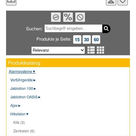
Suchen:
Produkte je Seite:
15
30
60
Produktkatalog
Alarmsysteme
▼
Vorführgeräte
►
Jablotron 100
►
Jablotron OASiS
►
Ajax
►
Hikvision
▼
Kits (3)
Zentralen (6)