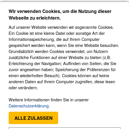
Bus-Bedienteile (4)
Wir verwenden Cookies, um die Nutzung dieser
Bus-Melder (4)
Webseite zu erleichtern.
Diverse Bus-Komponenten (6)
Auf unserer Website verwenden wir sogenannte Cookies.
verdrahtete Melder (9)
Ein Cookie ist eine kleine Datei oder sonstige Art der
verdrahtete Sirenen (2)
Informationsspeicherung, die auf Ihrem Computer
Funk-Bedienteile (5)
gespeichert werden kann, wenn Sie eine Website besuchen.
Grundsätzlich werden Cookies verwendet, um Nutzern
Funk-Melder (26)
zusätzliche Funktionen auf einer Website zu bieten (z.B.
Funk-Sirenen (4)
Erleichterung der Navigation; Auffinden von Seiten, die Sie
Kommunikationsmodule (4)
zuvor angesehen haben; Speicherung der Präferenzen für
einen wiederholten Besuch). Cookies können auf keine
RFID-Komponenten (2)
anderen Daten auf Ihrem Computer zugreifen, diese lesen
Zubehör (13)
oder verändern.
Ksenia
►
Weitere Informationen finden Sie in unserer
Cerberus (4)
Datenschutzerklärung
.
Ei Electronics
►
Optex
►
ALLE ZULASSEN
UR Fog Nebelsysteme
►