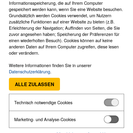
Informationsspeicherung, die auf Ihrem Computer
Ei Electronics
▼
gespeichert werden kann, wenn Sie eine Website besuchen.
Rauchmelder (7)
Grundsätzlich werden Cookies verwendet, um Nutzern
Hitzemelder (4)
zusätzliche Funktionen auf einer Website zu bieten (z.B.
Erleichterung der Navigation; Auffinden von Seiten, die Sie
Kohlenmonoxidmelder (3)
zuvor angesehen haben; Speicherung der Präferenzen für
Zubehör (9)
einen wiederholten Besuch). Cookies können auf keine
Optex
►
anderen Daten auf Ihrem Computer zugreifen, diese lesen
oder verändern.
UR Fog Nebelsysteme
►
Union Smoke Rauchsysteme (3)
Weitere Informationen finden Sie in unserer
Verdrahtete Komponenten
►
Datenschutzerklärung
.
Autarke Komm.-Systeme (8)
ALLE ZULASSEN
Videoüberwachung
►
Bodycams
►
Technisch notwendige Cookies
Medientechnik
►
Sprechanlagen
►
Marketing- und Analyse-Cookies
Zutrittskontrolle
►
Schließsysteme
►