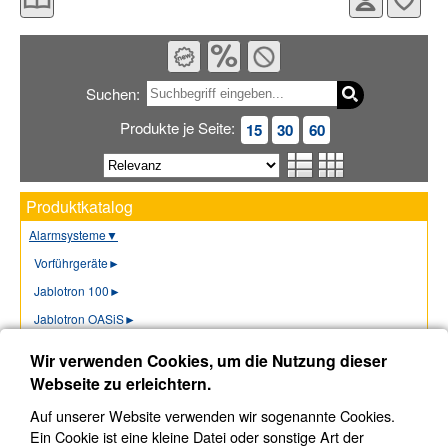
Suchen:
Produkte je Seite:
15
30
60
Produktkatalog
Alarmsysteme
▼
Vorführgeräte
►
Jablotron 100
►
Jablotron OASiS
►
Ajax
►
Wir verwenden Cookies, um die Nutzung dieser
Hikvision
►
Webseite zu erleichtern.
Ksenia
►
Auf unserer Website verwenden wir sogenannte Cookies.
Cerberus (4)
Ein Cookie ist eine kleine Datei oder sonstige Art der