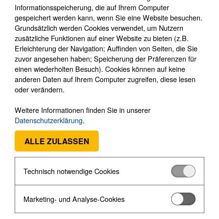
Informationsspeicherung, die auf Ihrem Computer
gespeichert werden kann, wenn Sie eine Website besuchen.
Grundsätzlich werden Cookies verwendet, um Nutzern
zusätzliche Funktionen auf einer Website zu bieten (z.B.
Suchen:
Erleichterung der Navigation; Auffinden von Seiten, die Sie
zuvor angesehen haben; Speicherung der Präferenzen für
Produkte je Seite:
15
30
60
einen wiederholten Besuch). Cookies können auf keine
anderen Daten auf Ihrem Computer zugreifen, diese lesen
oder verändern.
Produktkatalog
Weitere Informationen finden Sie in unserer
Alarmsysteme
►
Datenschutzerklärung
.
Videoüberwachung
►
ALLE ZULASSEN
Bodycams
►
Medientechnik
▼
Hikvision
►
Technisch notwendige Cookies
Sprechanlagen
►
Zutrittskontrolle
►
Marketing- und Analyse-Cookies
Schließsysteme
►