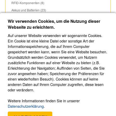
RFID-Komponenten (8)
Akkus und Batterien (23)
Antennen (4)
Wir verwenden Cookies, um die Nutzung dieser
Verifikationskameras (6)
Webseite zu erleichtern.
Heizungssteuerungen (2)
Auf unserer Website verwenden wir sogenannte Cookies.
Diverse Komponenten (38)
Ein Cookie ist eine kleine Datei oder sonstige Art der
Informationsspeicherung, die auf Ihrem Computer
Netzteile (3)
gespeichert werden kann, wenn Sie eine Website besuchen.
Präsentationsartikel (10)
Grundsätzlich werden Cookies verwendet, um Nutzern
Jablotron OASiS
►
zusätzliche Funktionen auf einer Website zu bieten (z.B.
Erleichterung der Navigation; Auffinden von Seiten, die Sie
Ajax
►
zuvor angesehen haben; Speicherung der Präferenzen für
Hikvision
►
einen wiederholten Besuch). Cookies können auf keine
Ksenia
►
anderen Daten auf Ihrem Computer zugreifen, diese lesen
oder verändern.
Cerberus (4)
Ei Electronics
►
Weitere Informationen finden Sie in unserer
Optex
►
Datenschutzerklärung
.
UR Fog Nebelsysteme
►