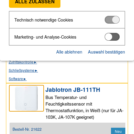
ALLE ZULASSEN
Union Smoke Rauchsysteme (3)
Verdrahtete Komponenten
►
Technisch notwendige Cookies
Autarke Komm.-Systeme (8)
Videoüberwachung
►
Marketing- und Analyse-Cookies
Bodycams
►
Medientechnik
►
Alle ablehnen
Auswahl bestätigen
Sprechanlagen
►
Zutrittskontrolle
►
Schließsysteme
►
Software
►
Jablotron JB-111TH
Bus Temperatur- und
Feuchtigkeitssensor mit
Thermostatfunktion, in Weiß (nur für JA-
103K, JA-107K geeignet)
Bestell-Nr.
21622
Neu