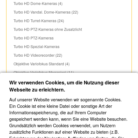
Turbo HD Dome-Kameras (4)
Turbo HD Vandal. Dome-Kameras (22)
Turbo HD Turret-Kameras (24)
Turbo HD PTZ-Kameras ohne Zusatzlicht
Turbo HD PTZ-Kameras
Turbo HD Spezial-Kameras
Turbo HD Videorecorder (22)
Objektive Variofokus Standard (4)
Objektive Variofokus Megapixel (11)
Monitore (25)
Wir verwenden Cookies, um die Nutzung dieser
Webseite zu erleichtern.
Bedienpulte (5)
Gehäuse, Halterungen, Zubehör (250)
Auf unserer Website verwenden wir sogenannte Cookies.
Ein Cookie ist eine kleine Datei oder sonstige Art der
Kabel, Stecker und Konverter (105)
Informationsspeicherung, die auf Ihrem Computer
Stromversorgung (30)
gespeichert werden kann, wenn Sie eine Website besuchen.
Switches & andere Komponenten (65)
Grundsätzlich werden Cookies verwendet, um Nutzern
zusätzliche Funktionen auf einer Website zu bieten (z.B.
Ajax
►