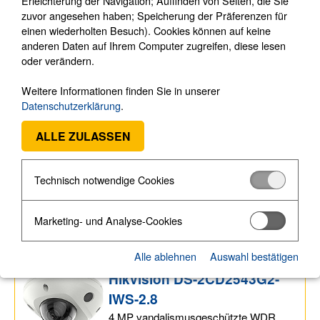
Erleichterung der Navigation; Auffinden von Seiten, die Sie
Bodycams
►
zuvor angesehen haben; Speicherung der Präferenzen für
Medientechnik
►
einen wiederholten Besuch). Cookies können auf keine
anderen Daten auf Ihrem Computer zugreifen, diese lesen
Sprechanlagen
►
oder verändern.
Zutrittskontrolle
►
Schließsysteme
►
Weitere Informationen finden Sie in unserer
Datenschutzerklärung
.
Software
►
Hikvision DS-2CD2543G2-
ALLE ZULASSEN
IWS-2.0
4 MP vandalismusgeschützte WDR
Technisch notwendige Cookies
EXIR AcuSense WLAN IP-Mini-Dome-
Kamera mit eingebautem Mikrofon und
Alarm und Audio I/O
Marketing- und Analyse-Cookies
Bestell-Nr.
19518
Alle ablehnen
Auswahl bestätigen
Hikvision DS-2CD2543G2-
IWS-2.8
4 MP vandalismusgeschützte WDR