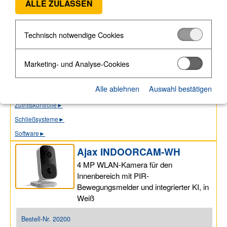
ALLE ZULASSEN
IP Cube-Kameras (2)
IP Video-Doorbell (4)
Technisch notwendige Cookies
IP Videorecorder (18)
Zubehör (12)
Bodycams
►
Marketing- und Analyse-Cookies
Medientechnik
►
Alle ablehnen
Auswahl bestätigen
Sprechanlagen
►
Zutrittskontrolle
►
Schließsysteme
►
Software
►
Ajax INDOORCAM-WH
4 MP WLAN-Kamera für den
Innenbereich mit PIR-
Bewegungsmelder und integrierter KI, in
Weiß
Bestell-Nr.
20200