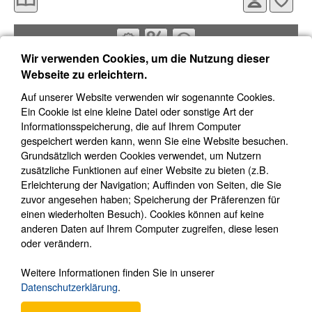
Wir verwenden Cookies, um die Nutzung dieser
Suchen:
Webseite zu erleichtern.
Produkte je Seite:
15
30
60
Auf unserer Website verwenden wir sogenannte Cookies.
Ein Cookie ist eine kleine Datei oder sonstige Art der
Informationsspeicherung, die auf Ihrem Computer
gespeichert werden kann, wenn Sie eine Website besuchen.
Produktkatalog
Grundsätzlich werden Cookies verwendet, um Nutzern
Alarmsysteme
►
zusätzliche Funktionen auf einer Website zu bieten (z.B.
Videoüberwachung
▼
Erleichterung der Navigation; Auffinden von Seiten, die Sie
zuvor angesehen haben; Speicherung der Präferenzen für
Vorführgeräte
►
einen wiederholten Besuch). Cookies können auf keine
Hikvision
►
anderen Daten auf Ihrem Computer zugreifen, diese lesen
Ajax
▼
oder verändern.
IP Bullet-Kameras (16)
Weitere Informationen finden Sie in unserer
IP Dome-Kameras (16)
Datenschutzerklärung
.
IP Turret-Kameras (16)