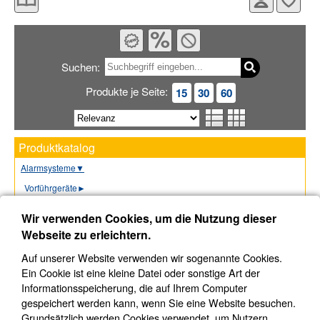
Suchen:
Produkte je Seite:
15
30
60
Produktkatalog
Alarmsysteme
▼
Vorführgeräte
►
Jablotron 100
►
Wir verwenden Cookies, um die Nutzung dieser
Jablotron OASiS
►
Webseite zu erleichtern.
Ajax
►
Auf unserer Website verwenden wir sogenannte Cookies.
Hikvision
►
Ein Cookie ist eine kleine Datei oder sonstige Art der
Informationsspeicherung, die auf Ihrem Computer
Ksenia
►
gespeichert werden kann, wenn Sie eine Website besuchen.
Cerberus (4)
Grundsätzlich werden Cookies verwendet, um Nutzern