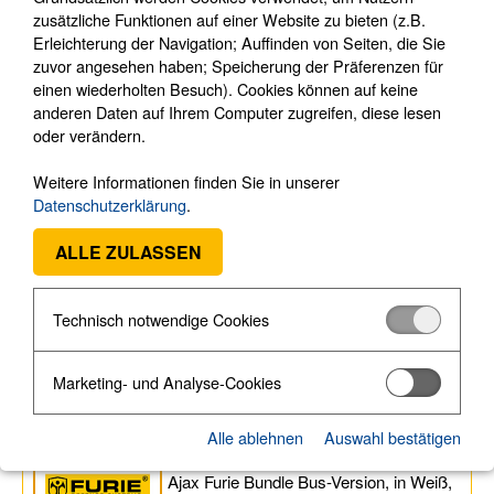
Ei Electronics
►
zusätzliche Funktionen auf einer Website zu bieten (z.B.
Erleichterung der Navigation; Auffinden von Seiten, die Sie
Optex
►
zuvor angesehen haben; Speicherung der Präferenzen für
UR Fog Nebelsysteme
►
einen wiederholten Besuch). Cookies können auf keine
Union Smoke Rauchsysteme (3)
anderen Daten auf Ihrem Computer zugreifen, diese lesen
oder verändern.
Verdrahtete Komponenten
►
Autarke Komm.-Systeme (8)
Weitere Informationen finden Sie in unserer
Videoüberwachung
►
Datenschutzerklärung
.
Bodycams
►
ALLE ZULASSEN
Medientechnik
►
Sprechanlagen
►
Technisch notwendige Cookies
Zutrittskontrolle
►
Schließsysteme
►
Marketing- und Analyse-Cookies
Software
►
AJAX FURIE BUNDLE BUS-
Alle ablehnen
Auswahl bestätigen
WH
Ajax Furie Bundle Bus-Version, in Weiß,