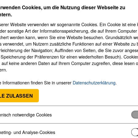
Jablotron JA-151E
erwenden Cookies, um die Nutzung dieser Webseite zu
Funk-Zugangsmodul mit Mifare Kartenlese
htern.
Batterien. Nur für JA-103K, JA-107K, J
geeignet.
serer Website verwenden wir sogenannte Cookies. Ein Cookie ist eine 
der sonstige Art der Informationsspeicherung, die auf Ihrem Computer
chert werden kann, wenn Sie eine Website besuchen. Grundsätzlich w
Bestell-Nr.
21039
s verwendet, um Nutzern zusätzliche Funktionen auf einer Website zu 
rleichterung der Navigation; Auffinden von Seiten, die Sie zuvor ange
Jablotron JA-152E
 Speicherung der Präferenzen für einen wiederholten Besuch). Cookie
 auf keine anderen Daten auf Ihrem Computer zugreifen, diese lesen 
Funk-Zugangsmodul mit RFID-Lesegerät
ern.
Batterien in Weiß, optionales Bediense
 Informationen finden Sie in unserer
Datenschutzerklärung
.
LE ZULASSEN
Bestell-Nr.
14422
Jablotron JA-153E-AN
nisch notwendige Cookies
Funk-Zugangsmodul mit Tastatur, RFID-
mit Batterien in Anthrazit, optionales 
eting- und Analyse-Cookies