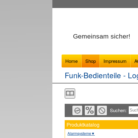
Gemeinsam sicher!
Home
Shop
Impressum
A
Funk-Bedienteile
- Lo
Suchen:
Produktkatalog
Alarmsysteme
▼