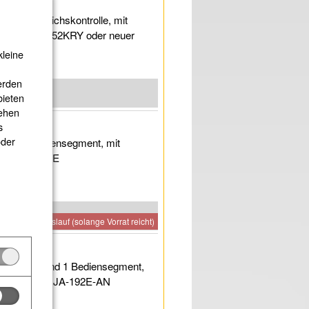
r zur Bereichskontrolle, mit
A-102K, JA-152KRY oder neuer
kleine
erden
bieten
sehen
s
oder
 und 1 Bediensegment, mit
gment JA-192E
Auslauf (solange Vorrat reicht)
Lesegerät und 1 Bediensegment,
Bediensegment JA-192E-AN