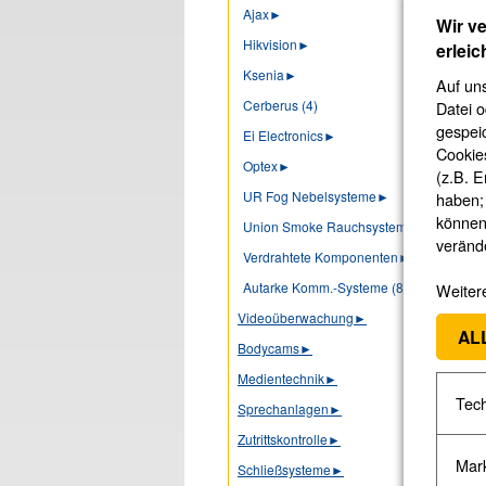
Ajax
►
Wir v
Hikvision
►
erleic
Ksenia
►
Auf un
Cerberus (4)
Datei o
gespei
Ei Electronics
►
Cookie
Optex
►
(z.B. E
UR Fog Nebelsysteme
►
haben;
können
Union Smoke Rauchsysteme (3)
veränd
Verdrahtete Komponenten
►
Autarke Komm.-Systeme (8)
Weitere
Videoüberwachung
►
AL
Bodycams
►
Medientechnik
►
Tech
Sprechanlagen
►
Zutrittskontrolle
►
Mark
Schließsysteme
►