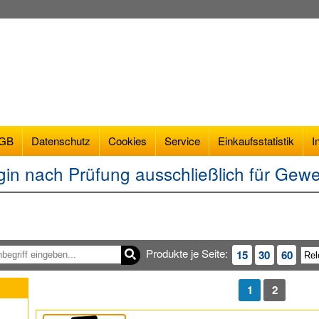
GB
Datenschutz
Cookies
Service
Einkaufsstatistik
I
gin nach Prüfung ausschließlich für Gew
Produkte je Seite:
15
30
60
1
2