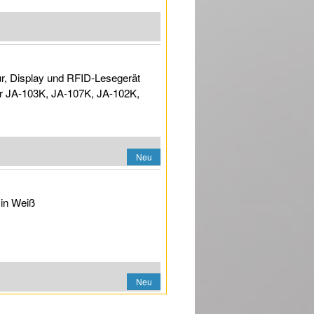
ur, Display und RFID-Lesegerät
für JA-103K, JA-107K, JA-102K,
Neu
 in Weiß
Neu