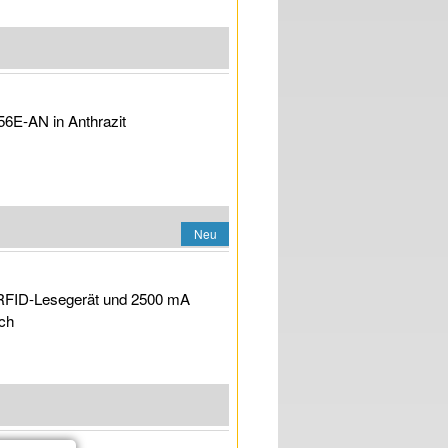
56E-AN in Anthrazit
Neu
 RFID-Lesegerät und 2500 mA
ich