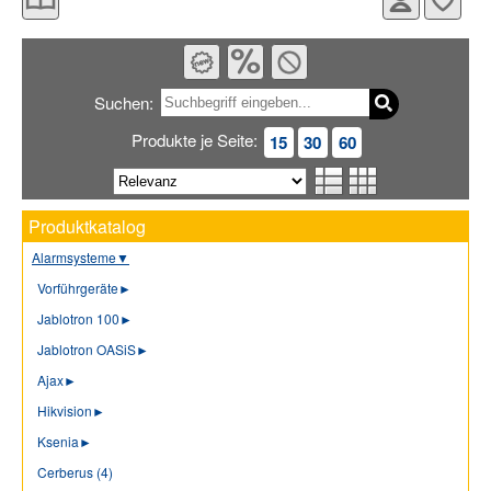
Suchen:
Produkte je Seite:
15
30
60
Produktkatalog
Alarmsysteme
▼
Vorführgeräte
►
Jablotron 100
►
Jablotron OASiS
►
Ajax
►
Hikvision
►
Ksenia
►
Cerberus (4)