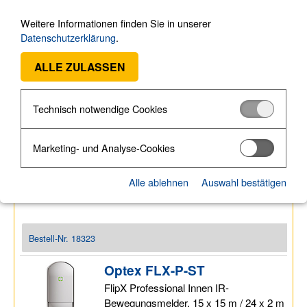
Videoüberwachung
►
Weitere Informationen finden Sie in unserer
Bodycams
►
Datenschutzerklärung
.
Medientechnik
►
ALLE ZULASSEN
Sprechanlagen
►
Zutrittskontrolle
►
Schließsysteme
►
Technisch notwendige Cookies
Software
►
Optex FLX-A-AM
Marketing- und Analyse-Cookies
FlipX Advanced Innen IR-
Bewegungsmelder, 15 x 15 m / 24 x 2
Alle ablehnen
Auswahl bestätigen
m, antimask Grad 3
Bestell-Nr.
18323
Optex FLX-P-ST
FlipX Professional Innen IR-
Bewegungsmelder, 15 x 15 m / 24 x 2 m