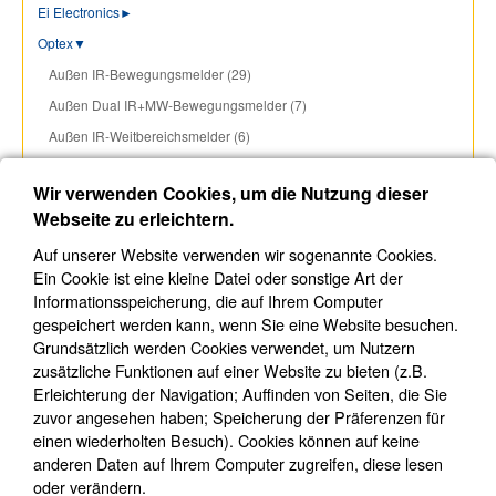
Ei Electronics
►
Optex
▼
Außen IR-Bewegungsmelder (29)
Außen Dual IR+MW-Bewegungsmelder (7)
Außen IR-Weitbereichsmelder (6)
Außen IR-Lichtschranken (16)
Wir verwenden Cookies, um die Nutzung dieser
Außen IR-Säulen (1)
Webseite zu erleichtern.
Innen IR-Bewegungsmelder (6)
Auf unserer Website verwenden wir sogenannte Cookies.
Innen Dual IR+MW-Bewegungsmelder (3)
Ein Cookie ist eine kleine Datei oder sonstige Art der
Laser-Scanner (3)
Informationsspeicherung, die auf Ihrem Computer
gespeichert werden kann, wenn Sie eine Website besuchen.
People Counting Sensor (1)
Grundsätzlich werden Cookies verwendet, um Nutzern
Zubehör und Montagematerial (34)
zusätzliche Funktionen auf einer Website zu bieten (z.B.
UR Fog Nebelsysteme
►
Erleichterung der Navigation; Auffinden von Seiten, die Sie
zuvor angesehen haben; Speicherung der Präferenzen für
Union Smoke Rauchsysteme (3)
einen wiederholten Besuch). Cookies können auf keine
Verdrahtete Komponenten
►
anderen Daten auf Ihrem Computer zugreifen, diese lesen
Autarke Komm.-Systeme (8)
oder verändern.