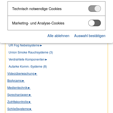
Outlet Steckdose (130)
Technisch notwendige Cookies
Hikvision
►
Ksenia
►
Marketing- und Analyse-Cookies
Cerberus (4)
Ei Electronics
►
Alle ablehnen
Auswahl bestätigen
Optex
►
UR Fog Nebelsysteme
►
Union Smoke Rauchsysteme (3)
Verdrahtete Komponenten
►
Autarke Komm.-Systeme (8)
Videoüberwachung
►
Bodycams
►
Medientechnik
►
Sprechanlagen
►
Zutrittskontrolle
►
Schließsysteme
►