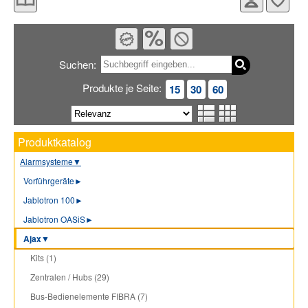
Suchen:
Produkte je Seite:
15
30
60
Produktkatalog
Alarmsysteme
▼
Vorführgeräte
►
Jablotron 100
►
Jablotron OASiS
►
Ajax
▼
Kits (1)
Zentralen / Hubs (29)
Bus-Bedienelemente FIBRA (7)