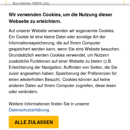
Bus-Melder FIBRA (24)
Bus-Sirenen FIBRA (8)
Wir verwenden Cookies, um die Nutzung dieser
Funk-Bedienelemente Superior (12)
Webseite zu erleichtern.
Funk-Melder Superior (25)
Auf unserer Website verwenden wir sogenannte Cookies.
Funk-Sirenen Superior (10)
Ein Cookie ist eine kleine Datei oder sonstige Art der
Informationsspeicherung, die auf Ihrem Computer
Funk-Bedienelemente (15)
gespeichert werden kann, wenn Sie eine Website besuchen.
Funk-Melder (68)
Grundsätzlich werden Cookies verwendet, um Nutzern
Funk-Sirenen (10)
zusätzliche Funktionen auf einer Website zu bieten (z.B.
Erleichterung der Navigation; Auffinden von Seiten, die Sie
Ajax EN54 Brandwarnzentralen (2)
zuvor angesehen haben; Speicherung der Präferenzen für
Ajax EN54 Brandmelder (10)
einen wiederholten Besuch). Cookies können auf keine
Ajax EN54 Signalgeber (11)
anderen Daten auf Ihrem Computer zugreifen, diese lesen
oder verändern.
RFID-Komponenten (14)
UR Fog Nebelmaschinen Ajax ready (13)
Weitere Informationen finden Sie in unserer
Komfort und Automatisierung (15)
Datenschutzerklärung
.
Zubehör (91)
ALLE ZULASSEN
LightSwitch intelligente Lichtschalter (142)