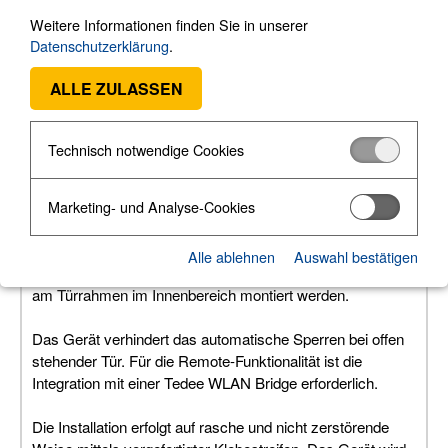
Weitere Informationen finden Sie in unserer
Datenschutzerklärung
.
Bestell-Nr. 20560
ALLE ZULASSEN
Technische Beschreibung
Technisch notwendige Cookies
Der Tedee Door Sensor erkennt, ob eine Tür offen oder
geschlossen ist und zeigt diesen Status in Echtzeit
Marketing- und Analyse-Cookies
zusammen mit dem aktuellen Zustand des Smart Locks in
der Tedee App an. Das Gerät besteht aus zwei Teilen –
Alle ablehnen
Auswahl bestätigen
einem Sensor und einem Magnet – welche am Türblatt und
am Türrahmen im Innenbereich montiert werden.
Das Gerät verhindert das automatische Sperren bei offen
stehender Tür. Für die Remote-Funktionalität ist die
Integration mit einer Tedee WLAN Bridge erforderlich.
Die Installation erfolgt auf rasche und nicht zerstörende